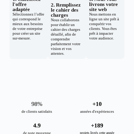
l'offre
livrons votre
2. Remplissez
adaptée
site web
le cahier des
Sélectionnez l’offre
Nous mettons en
charges
qui correspond le
ligne un site prêt à
Nous collaborons
mieux aux besoins
conquérir vos
pour établir un
de votre entreprise
clients. Vous êtes
cahier des charges
pour créer un site
prêt à impacter
détaillé, afin de
sur-mesure.
votre audience.
comprendre
parfaitement votre
vision et vos
attentes.
98
%
+
10
de clients satisfaits
années d'expériences
4.9
+
189
de note moyenne
projets livrés cette année