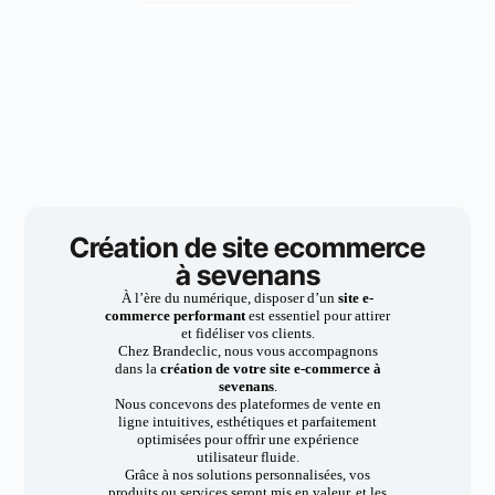
Création de site ecommerce
à sevenans
À l’ère du numérique, disposer d’un
site e-
commerce performant
est essentiel pour attirer
et fidéliser vos clients.
Chez Brandeclic, nous vous accompagnons
dans la
création de votre site e-commerce à
sevenans
.
Nous concevons des plateformes de vente en
ligne intuitives, esthétiques et parfaitement
optimisées pour offrir une expérience
utilisateur fluide.
Grâce à nos solutions personnalisées, vos
produits ou services seront mis en valeur, et les