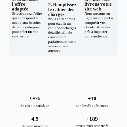
l'offre
livrons votre
2. Remplissez
adaptée
site web
le cahier des
Sélectionnez l’offre
Nous mettons en
charges
qui correspond le
ligne un site prêt à
Nous collaborons
mieux aux besoins
conquérir vos
pour établir un
de votre entreprise
clients. Vous êtes
cahier des charges
pour créer un site
prêt à impacter
détaillé, afin de
sur-mesure.
votre audience.
comprendre
parfaitement votre
vision et vos
attentes.
98
%
+
10
de clients satisfaits
années d'expériences
4.9
+
189
de note moyenne
projets livrés cette année