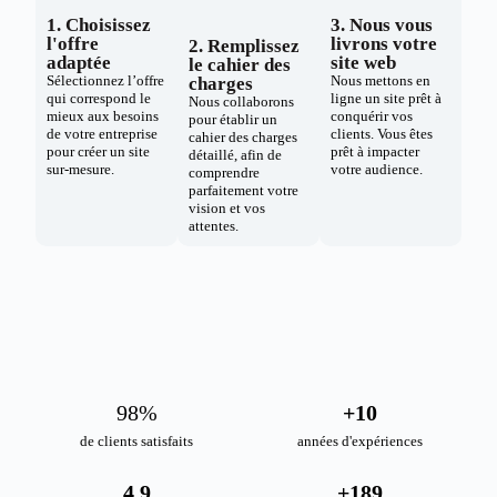
1. Choisissez
3. Nous vous
l'offre
livrons votre
2. Remplissez
adaptée
site web
le cahier des
Sélectionnez l’offre
Nous mettons en
charges
qui correspond le
ligne un site prêt à
Nous collaborons
mieux aux besoins
conquérir vos
pour établir un
de votre entreprise
clients. Vous êtes
cahier des charges
pour créer un site
prêt à impacter
détaillé, afin de
sur-mesure.
votre audience.
comprendre
parfaitement votre
vision et vos
attentes.
98
%
+
10
de clients satisfaits
années d'expériences
4.9
+
189