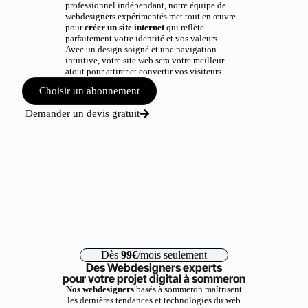
professionnel indépendant, notre équipe de
webdesigners expérimentés met tout en œuvre
pour
créer un site internet
qui reflète
parfaitement votre identité et vos valeurs.
Avec un design soigné et une navigation
intuitive, votre site web sera votre meilleur
atout pour attirer et convertir vos visiteurs.
Choisir un abonnement
Demander un devis gratuit
Dès
99€
/mois seulement
Des Webdesigners experts
pour votre projet digital à sommeron
Nos webdesigners
basés à sommeron maîtrisent
les dernières tendances et technologies du web