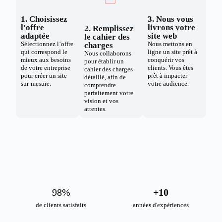
1. Choisissez
3. Nous vous
l'offre
livrons votre
2. Remplissez
adaptée
site web
le cahier des
Sélectionnez l’offre
Nous mettons en
charges
qui correspond le
ligne un site prêt à
Nous collaborons
mieux aux besoins
conquérir vos
pour établir un
de votre entreprise
clients. Vous êtes
cahier des charges
pour créer un site
prêt à impacter
détaillé, afin de
sur-mesure.
votre audience.
comprendre
parfaitement votre
vision et vos
attentes.
98
%
+
10
de clients satisfaits
années d'expériences