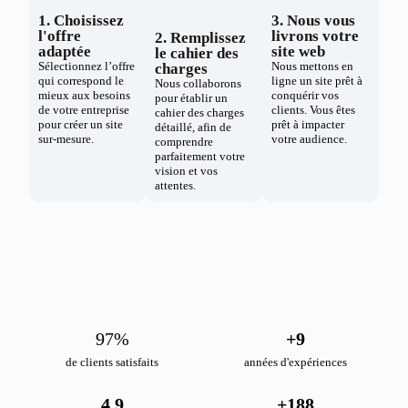
1. Choisissez
3. Nous vous
l'offre
livrons votre
2. Remplissez
adaptée
site web
le cahier des
Sélectionnez l’offre
Nous mettons en
charges
qui correspond le
ligne un site prêt à
Nous collaborons
mieux aux besoins
conquérir vos
pour établir un
de votre entreprise
clients. Vous êtes
cahier des charges
pour créer un site
prêt à impacter
détaillé, afin de
sur-mesure.
votre audience.
comprendre
parfaitement votre
vision et vos
attentes.
98
%
+
10
de clients satisfaits
années d'expériences
4.9
+
189