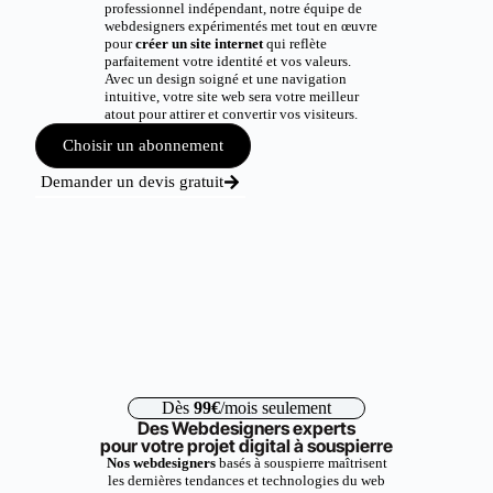
professionnel indépendant, notre équipe de
webdesigners expérimentés met tout en œuvre
pour
créer un site internet
qui reflète
parfaitement votre identité et vos valeurs.
Avec un design soigné et une navigation
intuitive, votre site web sera votre meilleur
atout pour attirer et convertir vos visiteurs.
Choisir un abonnement
Demander un devis gratuit
Dès
99€
/mois seulement
Des Webdesigners experts
pour votre projet digital à souspierre
Nos webdesigners
basés à souspierre maîtrisent
les dernières tendances et technologies du web