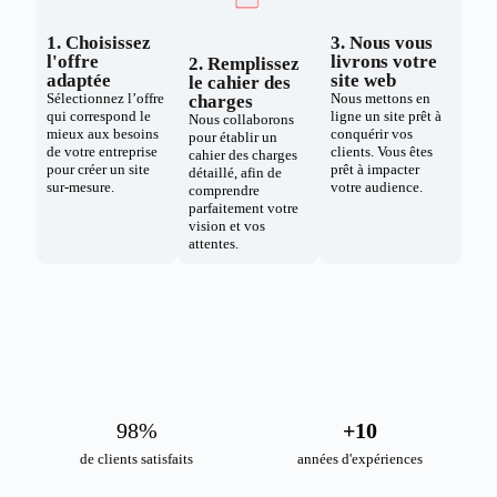
1. Choisissez
3. Nous vous
l'offre
livrons votre
2. Remplissez
adaptée
site web
le cahier des
Sélectionnez l’offre
Nous mettons en
charges
qui correspond le
ligne un site prêt à
Nous collaborons
mieux aux besoins
conquérir vos
pour établir un
de votre entreprise
clients. Vous êtes
cahier des charges
pour créer un site
prêt à impacter
détaillé, afin de
sur-mesure.
votre audience.
comprendre
parfaitement votre
vision et vos
attentes.
98
%
+
10
de clients satisfaits
années d'expériences