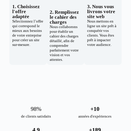
1. Choisissez
3. Nous vous
l'offre
livrons votre
2. Remplissez
adaptée
site web
le cahier des
Sélectionnez l’offre
Nous mettons en
charges
qui correspond le
ligne un site prêt à
Nous collaborons
mieux aux besoins
conquérir vos
pour établir un
de votre entreprise
clients. Vous êtes
cahier des charges
pour créer un site
prêt à impacter
détaillé, afin de
sur-mesure.
votre audience.
comprendre
parfaitement votre
vision et vos
attentes.
98
%
+
10
de clients satisfaits
années d'expériences
4.9
+
189