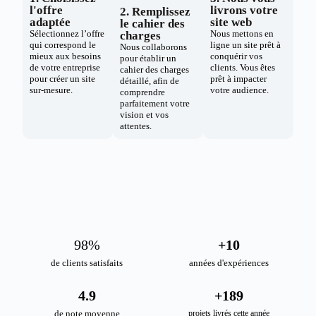
l'offre
livrons votre
2. Remplissez
adaptée
site web
le cahier des
Sélectionnez l’offre
Nous mettons en
charges
qui correspond le
ligne un site prêt à
Nous collaborons
mieux aux besoins
conquérir vos
pour établir un
de votre entreprise
clients. Vous êtes
cahier des charges
pour créer un site
prêt à impacter
détaillé, afin de
sur-mesure.
votre audience.
comprendre
parfaitement votre
vision et vos
attentes.
98
%
+
10
de clients satisfaits
années d'expériences
4.9
+
189
de note moyenne
projets livrés cette année