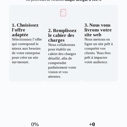
1. Choisissez
3. Nous vous
l'offre
livrons votre
2. Remplissez
adaptée
site web
le cahier des
Sélectionnez l’offre
Nous mettons en
charges
qui correspond le
ligne un site prêt à
Nous collaborons
mieux aux besoins
conquérir vos
pour établir un
de votre entreprise
clients. Vous êtes
cahier des charges
pour créer un site
prêt à impacter
détaillé, afin de
sur-mesure.
votre audience.
comprendre
parfaitement votre
vision et vos
attentes.
0
%
+
0