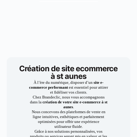
Création de site ecommerce
à st aunes
À l’ère du numérique, disposer d’un
site e-
commerce performant
est essentiel pour attirer
et fidéliser vos clients.
Chez Brandeclic, nous vous accompagnons
dans la
création de votre site e-commerce à st
aunes
.
Nous concevons des plateformes de vente en
ligne intuitives, esthétiques et parfaitement
optimisées pour offrir une expérience
utilisateur fluide.
Grâce à nos solutions personnalisées, vos
produits ou services seront mis en valeur, et les