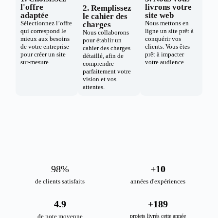
l'offre
livrons votre
2. Remplissez
adaptée
site web
le cahier des
Sélectionnez l’offre
Nous mettons en
charges
qui correspond le
ligne un site prêt à
Nous collaborons
mieux aux besoins
conquérir vos
pour établir un
de votre entreprise
clients. Vous êtes
cahier des charges
pour créer un site
prêt à impacter
détaillé, afin de
sur-mesure.
votre audience.
comprendre
parfaitement votre
vision et vos
attentes.
98
%
+
10
de clients satisfaits
années d'expériences
4.9
+
189
de note moyenne
projets livrés cette année