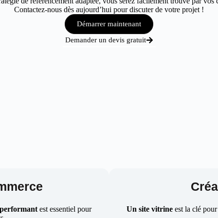
tégie de référencement adaptée, vous serez facilement trouvé par vos cli
Contactez-nous dès aujourd’hui pour discuter de votre projet !
Démarrer maintenant
Demander un devis gratuit
ommerce
Créat
 performant
est essentiel pour
Un site vitrine
est la clé pour
ts.