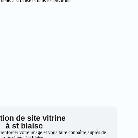
ents à st blaise et dans les environs.
ion de site vitrine
à st blaise
 renforcer votre image et vous faire connaître auprès de
vos clients àst blaise.