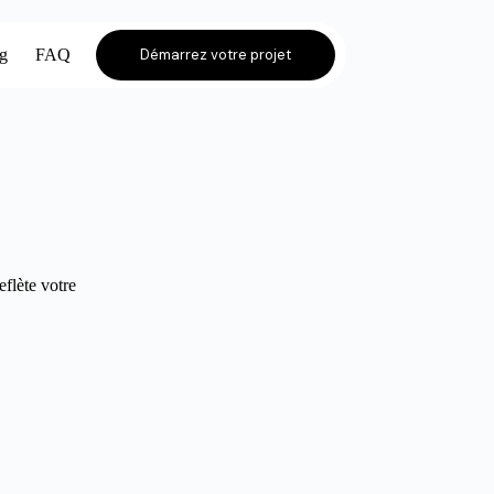
og
FAQ
Démarrez votre projet
eflète votre