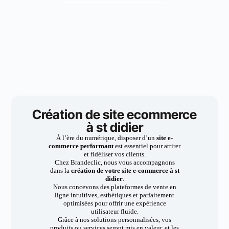
Création de site ecommerce
à st didier
À l’ère du numérique, disposer d’un
site e-
commerce performant
est essentiel pour attirer
et fidéliser vos clients.
Chez Brandeclic, nous vous accompagnons
dans la
création de votre site e-commerce à st
didier
.
Nous concevons des plateformes de vente en
ligne intuitives, esthétiques et parfaitement
optimisées pour offrir une expérience
utilisateur fluide.
Grâce à nos solutions personnalisées, vos
produits ou services seront mis en valeur, et les