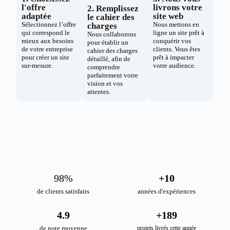
l'offre
livrons votre
2. Remplissez
adaptée
site web
le cahier des
Sélectionnez l’offre
Nous mettons en
charges
qui correspond le
ligne un site prêt à
Nous collaborons
mieux aux besoins
conquérir vos
pour établir un
de votre entreprise
clients. Vous êtes
cahier des charges
pour créer un site
prêt à impacter
détaillé, afin de
sur-mesure.
votre audience.
comprendre
parfaitement votre
vision et vos
attentes.
98
%
+
10
de clients satisfaits
années d'expériences
4.9
+
189
de note moyenne
projets livrés cette année