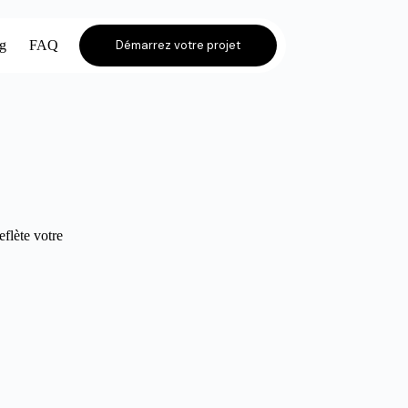
og
FAQ
Démarrez votre projet
eflète votre