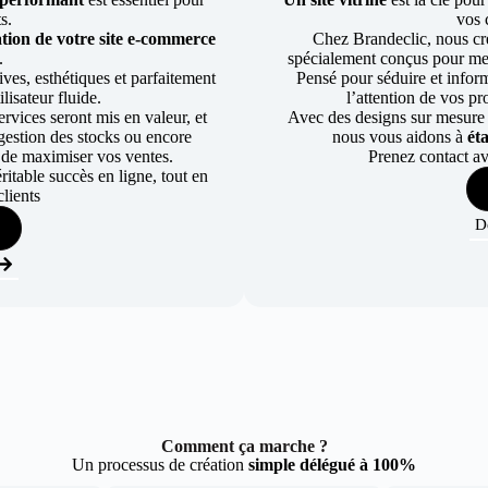
ts.
vos 
tion de votre site e-commerce
Chez Brandeclic, nous cr
.
spécialement conçus pour mett
ves, esthétiques et parfaitement
Pensé pour séduire et informe
lisateur fluide.
l’attention de vos pr
rvices seront mis en valeur, et
Avec des designs sur mesure e
a gestion des stocks ou encore
nous vous aidons à
ét
 de maximiser vos ventes.
Prenez contact av
table succès en ligne, tout en
lients
D
Comment ça marche ?
Un processus de création
simple délégué à 100%