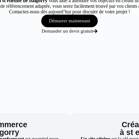
 st etienne de baigorry
vous aide à atteindre vos objectifs en créant un
e référencement adaptée, vous serez facilement trouvé par vos clients à
Contactez-nous dès aujourd’hui pour discuter de votre projet !
Démarrer maintenant
Demander un devis gratuit
ommerce
Créat
igorry
à st 
 performant
est essentiel pour
Un site vitrine
est la clé pour