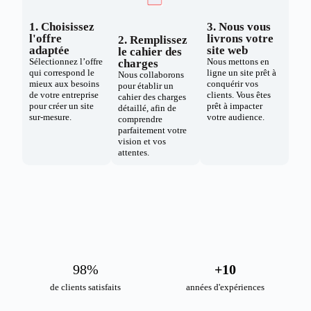
1. Choisissez
3. Nous vous
l'offre
livrons votre
2. Remplissez
adaptée
site web
le cahier des
Sélectionnez l’offre
Nous mettons en
charges
qui correspond le
ligne un site prêt à
Nous collaborons
mieux aux besoins
conquérir vos
pour établir un
de votre entreprise
clients. Vous êtes
cahier des charges
pour créer un site
prêt à impacter
détaillé, afin de
sur-mesure.
votre audience.
comprendre
parfaitement votre
vision et vos
attentes.
98
%
+
10
de clients satisfaits
années d'expériences