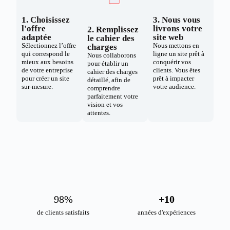
1. Choisissez
3. Nous vous
l'offre
livrons votre
2. Remplissez
adaptée
site web
le cahier des
Sélectionnez l’offre
Nous mettons en
charges
qui correspond le
ligne un site prêt à
Nous collaborons
mieux aux besoins
conquérir vos
pour établir un
de votre entreprise
clients. Vous êtes
cahier des charges
pour créer un site
prêt à impacter
détaillé, afin de
sur-mesure.
votre audience.
comprendre
parfaitement votre
vision et vos
attentes.
98
%
+
10
de clients satisfaits
années d'expériences