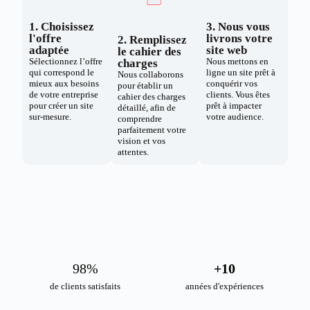
1. Choisissez
3. Nous vous
l'offre
livrons votre
2. Remplissez
adaptée
site web
le cahier des
Sélectionnez l’offre
Nous mettons en
charges
qui correspond le
ligne un site prêt à
Nous collaborons
mieux aux besoins
conquérir vos
pour établir un
de votre entreprise
clients. Vous êtes
cahier des charges
pour créer un site
prêt à impacter
détaillé, afin de
sur-mesure.
votre audience.
comprendre
parfaitement votre
vision et vos
attentes.
98
%
+
10
de clients satisfaits
années d'expériences