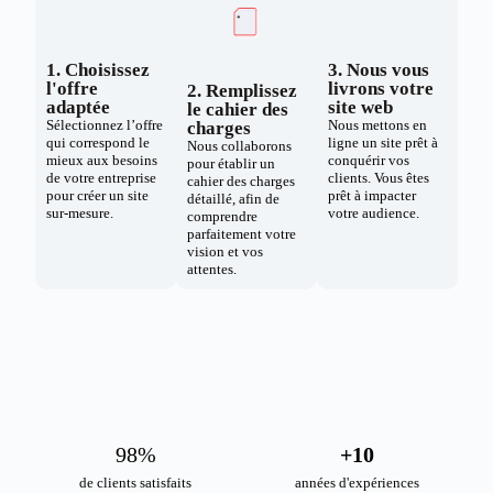
1. Choisissez
3. Nous vous
l'offre
livrons votre
2. Remplissez
adaptée
site web
le cahier des
Sélectionnez l’offre
Nous mettons en
charges
qui correspond le
ligne un site prêt à
Nous collaborons
mieux aux besoins
conquérir vos
pour établir un
de votre entreprise
clients. Vous êtes
cahier des charges
pour créer un site
prêt à impacter
détaillé, afin de
sur-mesure.
votre audience.
comprendre
parfaitement votre
vision et vos
attentes.
98
%
+
10
de clients satisfaits
années d'expériences