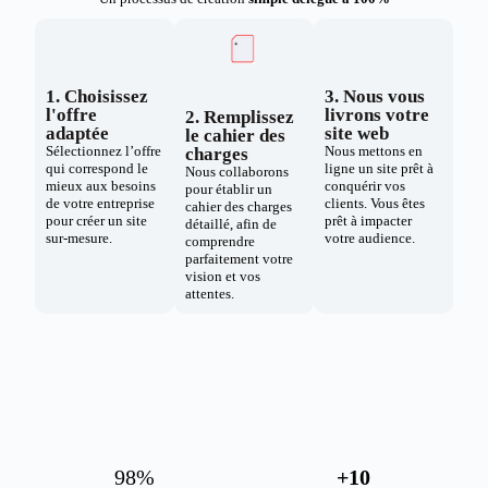
1. Choisissez
3. Nous vous
l'offre
livrons votre
2. Remplissez
adaptée
site web
le cahier des
Sélectionnez l’offre
Nous mettons en
charges
qui correspond le
ligne un site prêt à
Nous collaborons
mieux aux besoins
conquérir vos
pour établir un
de votre entreprise
clients. Vous êtes
cahier des charges
pour créer un site
prêt à impacter
détaillé, afin de
sur-mesure.
votre audience.
comprendre
parfaitement votre
vision et vos
attentes.
98
%
+
10