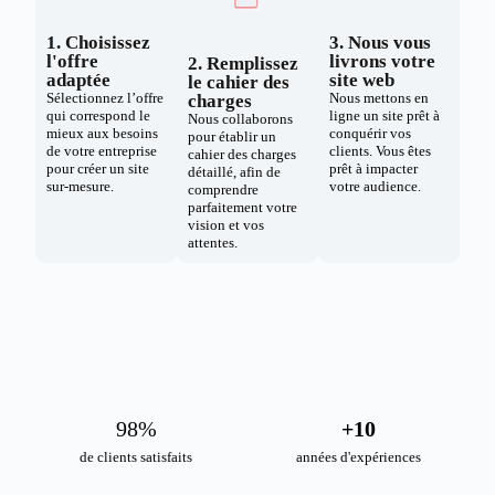
1. Choisissez
3. Nous vous
l'offre
livrons votre
2. Remplissez
adaptée
site web
le cahier des
Sélectionnez l’offre
Nous mettons en
charges
qui correspond le
ligne un site prêt à
Nous collaborons
mieux aux besoins
conquérir vos
pour établir un
de votre entreprise
clients. Vous êtes
cahier des charges
pour créer un site
prêt à impacter
détaillé, afin de
sur-mesure.
votre audience.
comprendre
parfaitement votre
vision et vos
attentes.
98
%
+
10
de clients satisfaits
années d'expériences