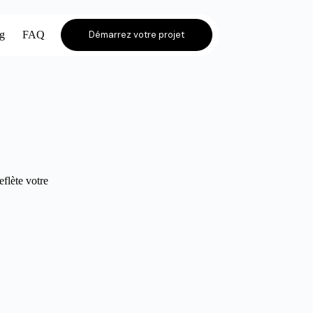
og
FAQ
Démarrez votre projet
eflète votre