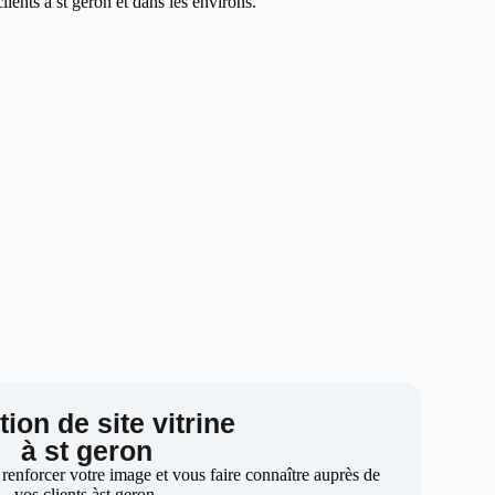
ients à st geron et dans les environs.
ion de site vitrine
à st geron
 renforcer votre image et vous faire connaître auprès de
vos clients àst geron.