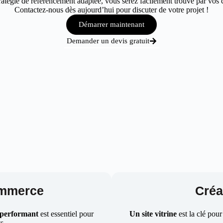
tégie de référencement adaptée, vous serez facilement trouvé par vos cl
Contactez-nous dès aujourd’hui pour discuter de votre projet !
Démarrer maintenant
Demander un devis gratuit
ommerce
Créat
 performant
est essentiel pour
Un site vitrine
est la clé pour
ts.