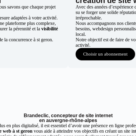
n
création de site
nous savons que chaque projet
Avec des années d’expérience dan
su se forger une solide réputatio
ure adaptées à votre activité.
irréprochable.
une plateforme plus complexe,
Nous accompagnons nos clients d
urer la pérennité et la
visibilité
besoins, webdesign personnali
local.
e la concurrence à st geron.
Notre objectif est de faire de v
activité.
Choisir un abonnement
Brandeclic, concepteur de site internet
en auvergne-rhône-alpes
 en plus digitalisé, il est essentiel d’avoir une présence en ligne profes
e web à st geron
vous aide à atteindre vos objectifs en créant un site i