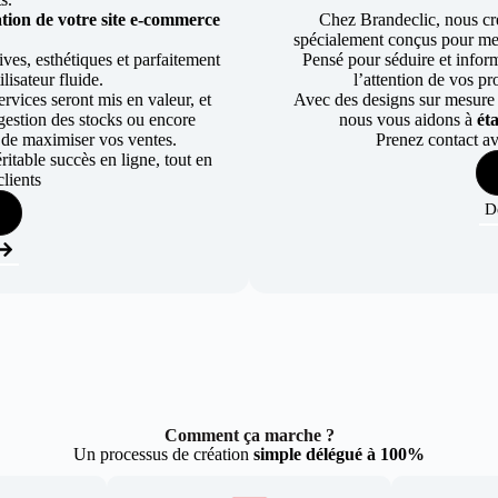
tion de votre site e-commerce
Chez Brandeclic, nous cr
spécialement conçus pour mett
ves, esthétiques et parfaitement
Pensé pour séduire et informe
lisateur fluide.
l’attention de vos pr
rvices seront mis en valeur, et
Avec des designs sur mesure e
a gestion des stocks ou encore
nous vous aidons à
ét
 de maximiser vos ventes.
Prenez contact av
table succès en ligne, tout en
lients
D
Comment ça marche ?
Un processus de création
simple délégué à 100%