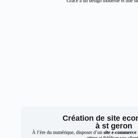
Grâce à un design moderne et une stra
Création de site ec
à st geron
À l’ère du numérique, disposer d’un
site e-commerce
attirer et fidéliser vos clien