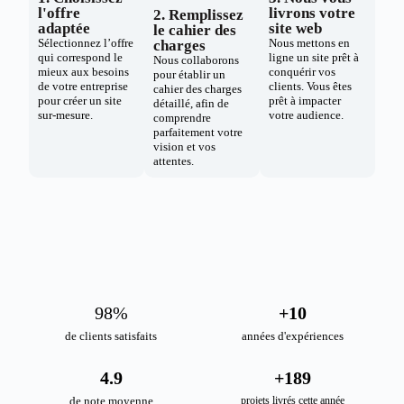
l'offre
livrons votre
2. Remplissez
adaptée
site web
le cahier des
Sélectionnez l’offre
Nous mettons en
charges
qui correspond le
ligne un site prêt à
Nous collaborons
mieux aux besoins
conquérir vos
pour établir un
de votre entreprise
clients. Vous êtes
cahier des charges
pour créer un site
prêt à impacter
détaillé, afin de
sur-mesure.
votre audience.
comprendre
parfaitement votre
vision et vos
attentes.
98
%
+
10
de clients satisfaits
années d'expériences
4.9
+
189
de note moyenne
projets livrés cette année