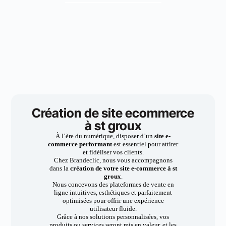
Création de site ecommerce
à st groux
À l’ère du numérique, disposer d’un
site e-
commerce performant
est essentiel pour attirer
et fidéliser vos clients.
Chez Brandeclic, nous vous accompagnons
dans la
création de votre site e-commerce à st
groux
.
Nous concevons des plateformes de vente en
ligne intuitives, esthétiques et parfaitement
optimisées pour offrir une expérience
utilisateur fluide.
Grâce à nos solutions personnalisées, vos
produits ou services seront mis en valeur, et les