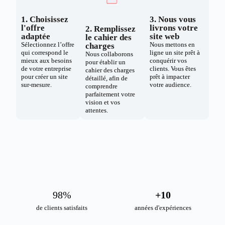
1. Choisissez
3. Nous vous
l'offre
livrons votre
2. Remplissez
adaptée
site web
le cahier des
Sélectionnez l’offre
Nous mettons en
charges
qui correspond le
ligne un site prêt à
Nous collaborons
mieux aux besoins
conquérir vos
pour établir un
de votre entreprise
clients. Vous êtes
cahier des charges
pour créer un site
prêt à impacter
détaillé, afin de
sur-mesure.
votre audience.
comprendre
parfaitement votre
vision et vos
attentes.
98
%
+
10
de clients satisfaits
années d'expériences