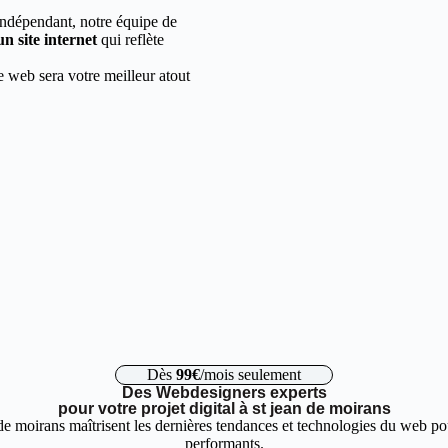
indépendant, notre équipe de
un site internet
qui reflète
e web sera votre meilleur atout
Dès
99€
/mois seulement
Des Webdesigners experts
pour votre projet digital à st jean de moirans
de moirans maîtrisent les dernières tendances et technologies du web pou
performants.