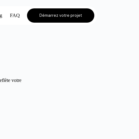
og
FAQ
Démarrez votre projet
eflète votre