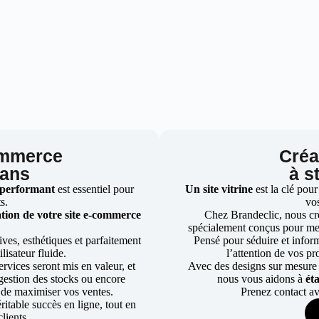
ommerce
Créat
rans
à s
 performant
est essentiel pour
Un site vitrine
est la clé pour
ts.
vos
tion de votre site e-commerce
Chez Brandeclic, nous cr
spécialement conçus pour mett
ves, esthétiques et parfaitement
Pensé pour séduire et informe
lisateur fluide.
l’attention de vos pr
rvices seront mis en valeur, et
Avec des designs sur mesure e
a gestion des stocks ou encore
nous vous aidons à
ét
 de maximiser vos ventes.
Prenez contact av
table succès en ligne, tout en
lients