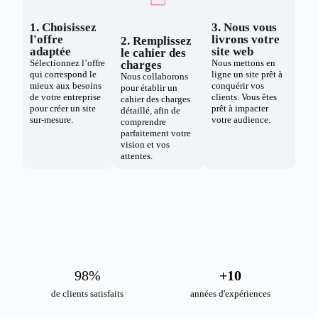
1. Choisissez
3. Nous vous
l'offre
livrons votre
2. Remplissez
adaptée
site web
le cahier des
Sélectionnez l’offre
Nous mettons en
charges
qui correspond le
ligne un site prêt à
Nous collaborons
mieux aux besoins
conquérir vos
pour établir un
de votre entreprise
clients. Vous êtes
cahier des charges
pour créer un site
prêt à impacter
détaillé, afin de
sur-mesure.
votre audience.
comprendre
parfaitement votre
vision et vos
attentes.
98
%
+
10
de clients satisfaits
années d'expériences