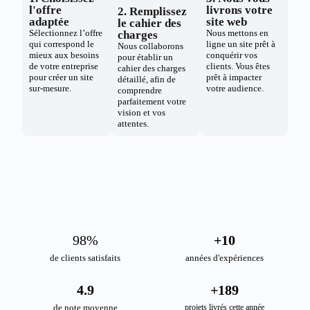
l'offre
livrons votre
2. Remplissez
adaptée
site web
le cahier des
Sélectionnez l’offre
Nous mettons en
charges
qui correspond le
ligne un site prêt à
Nous collaborons
mieux aux besoins
conquérir vos
pour établir un
de votre entreprise
clients. Vous êtes
cahier des charges
pour créer un site
prêt à impacter
détaillé, afin de
sur-mesure.
votre audience.
comprendre
parfaitement votre
vision et vos
attentes.
98
%
+
10
de clients satisfaits
années d'expériences
4.9
+
189
de note moyenne
projets livrés cette année