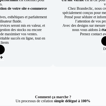
ts.
v
tion de votre site e-commerce
Chez Brandeclic, nous cr
spécialement conçus pour mett
ves, esthétiques et parfaitement
Pensé pour séduire et informe
lisateur fluide.
l’attention de vos pr
rvices seront mis en valeur, et
Avec des designs sur mesure e
a gestion des stocks ou encore
nous vous aidons à
ét
 de maximiser vos ventes.
Prenez contact av
table succès en ligne, tout en
lients
D
Comment ça marche ?
Un processus de création
simple délégué à 100%