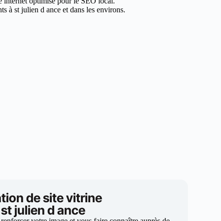
te internet optimisé pour le SEO local.
 à st julien d ance et dans les environs.
tion de site vitrine
 st julien d ance
 renforcer votre image et vous faire connaître auprès de