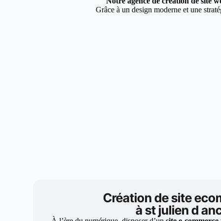
Notre agence de création de site we
Grâce à un design moderne et une stratég
Création de site ec
à st julien d an
À l’ère du numérique, disposer d’un
site e-commerce