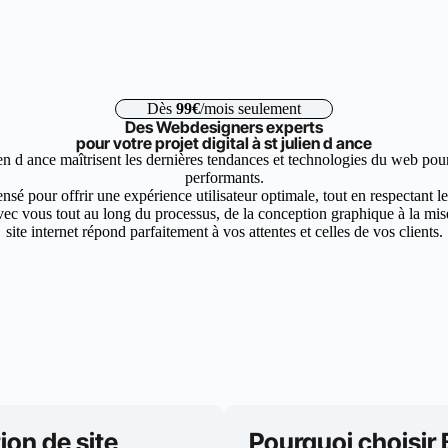
Dès
99€
/mois seulement
Des Webdesigners experts
pour votre projet digital à st julien d ance
ien d ance maîtrisent les dernières tendances et technologies du web pour
performants.
nsé pour offrir une expérience utilisateur optimale, tout en respectant 
ec vous tout au long du processus, de la conception graphique à la mise 
site internet répond parfaitement à vos attentes et celles de vos clients.
ion de site
Pourquoi choisir 