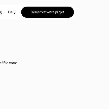
og
FAQ
Démarrez votre projet
eflète votre