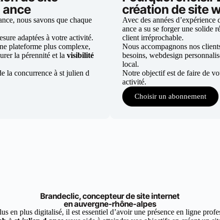
d ance
création de site w
d ance, nous savons que chaque
Avec des années d’expérience dan
ance a su se forger une solide ré
ure adaptées à votre activité.
client irréprochable.
une plateforme plus complexe,
Nous accompagnons nos clients d
urer la pérennité et la
visibilité
besoins, webdesign personnali
local.
e la concurrence à st julien d
Notre objectif est de faire de v
activité.
Choisir un abonnement
Brandeclic, concepteur de site internet
en auvergne-rhône-alpes
 en plus digitalisé, il est essentiel d’avoir une présence en ligne profes