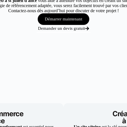
b à st julien d ance
vous aide à atteindre vos objectifs en créant un si
ie de référencement adaptée, vous serez facilement trouvé par vos clients
Contactez-nous dès aujourd’hui pour discuter de votre projet !
Démarrer maintenant
Demander un devis gratuit
ommerce
Créa
ce
à
 performant
est essentiel pour
Un site vitrine
est la clé pour