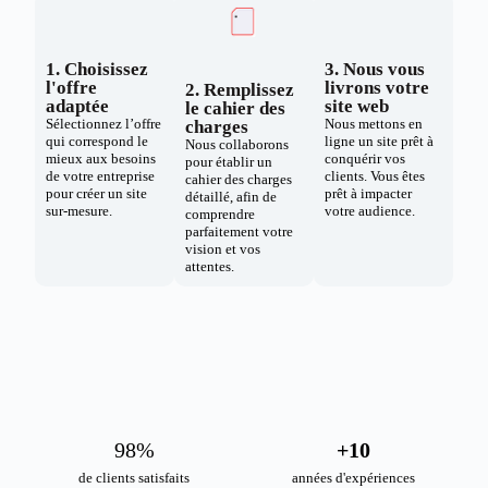
1. Choisissez
3. Nous vous
l'offre
livrons votre
2. Remplissez
adaptée
site web
le cahier des
Sélectionnez l’offre
Nous mettons en
charges
qui correspond le
ligne un site prêt à
Nous collaborons
mieux aux besoins
conquérir vos
pour établir un
de votre entreprise
clients. Vous êtes
cahier des charges
pour créer un site
prêt à impacter
détaillé, afin de
sur-mesure.
votre audience.
comprendre
parfaitement votre
vision et vos
attentes.
98
%
+
10
de clients satisfaits
années d'expériences