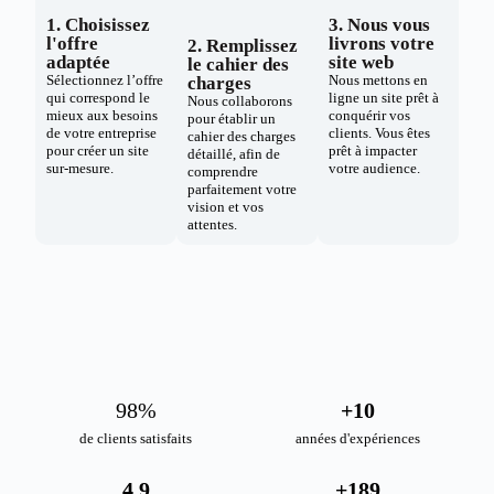
1. Choisissez
3. Nous vous
l'offre
livrons votre
2. Remplissez
adaptée
site web
le cahier des
Sélectionnez l’offre
Nous mettons en
charges
qui correspond le
ligne un site prêt à
Nous collaborons
mieux aux besoins
conquérir vos
pour établir un
de votre entreprise
clients. Vous êtes
cahier des charges
pour créer un site
prêt à impacter
détaillé, afin de
sur-mesure.
votre audience.
comprendre
parfaitement votre
vision et vos
attentes.
98
%
+
10
de clients satisfaits
années d'expériences
4.9
+
189