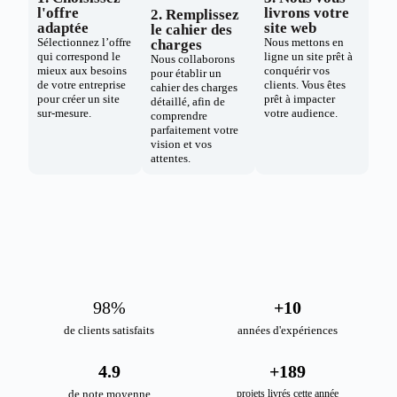
l'offre
livrons votre
2. Remplissez
adaptée
site web
le cahier des
Sélectionnez l’offre
Nous mettons en
charges
qui correspond le
ligne un site prêt à
Nous collaborons
mieux aux besoins
conquérir vos
pour établir un
de votre entreprise
clients. Vous êtes
cahier des charges
pour créer un site
prêt à impacter
détaillé, afin de
sur-mesure.
votre audience.
comprendre
parfaitement votre
vision et vos
attentes.
98
%
+
10
de clients satisfaits
années d'expériences
4.9
+
189
de note moyenne
projets livrés cette année