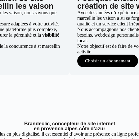
llin les vaison
création de site 
n les vaison, nous savons que
Avec des années d’expérience dan
marcellin les vaison a su se for
ure adaptées à votre activité.
qualité et un service client irré
une plateforme plus complexe,
Nous accompagnons nos clients d
urer la pérennité et la
visibilité
besoins, webdesign personnali
local.
e la concurrence à st marcellin
Notre objectif est de faire de v
activité.
Choisir un abonnement
Brandeclic, concepteur de site internet
en provence-alpes-côte d'azur
 en plus digitalisé, il est essentiel d’avoir une présence en ligne profes