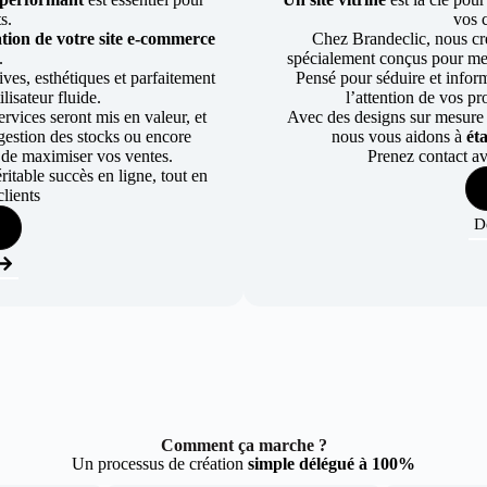
ts.
vos c
tion de votre site e-commerce
Chez Brandeclic, nous cr
.
spécialement conçus pour mett
ves, esthétiques et parfaitement
Pensé pour séduire et informe
lisateur fluide.
l’attention de vos pr
rvices seront mis en valeur, et
Avec des designs sur mesure e
a gestion des stocks ou encore
nous vous aidons à
ét
 de maximiser vos ventes.
Prenez contact av
table succès en ligne, tout en
lients
D
Comment ça marche ?
Un processus de création
simple délégué à 100%