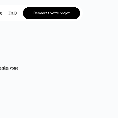
og
FAQ
Démarrez votre projet
eflète votre