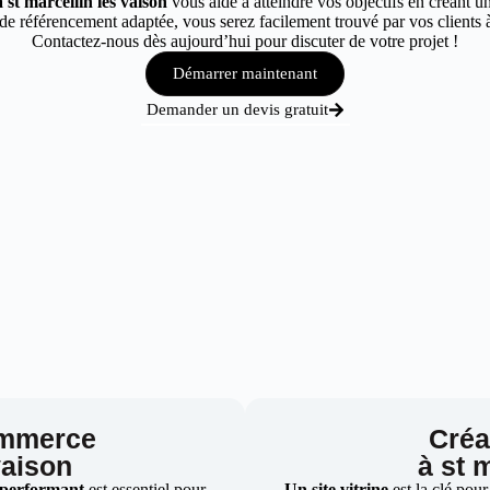
 st marcellin les vaison
vous aide à atteindre vos objectifs en créant un
e référencement adaptée, vous serez facilement trouvé par vos clients à 
Contactez-nous dès aujourd’hui pour discuter de votre projet !
Démarrer maintenant
Demander un devis gratuit
ommerce
Créat
vaison
à st 
 performant
est essentiel pour
Un site vitrine
est la clé pour