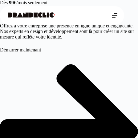
Passer
Dès
99€
/mois seulement
au
contenu
Votre agence web design à st martin d oney
Offrez à votre entreprise une présence en ligne unique et engageante.
Nos experts en design et développement sont là pour créer un site sur
mesure qui reflète votre identité.
Démarrer maintenant