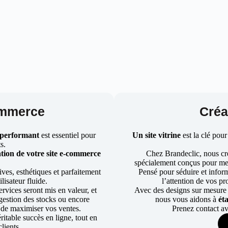
ommerce
Créat
 performant
est essentiel pour
Un site vitrine
est la clé pour
ts.
tion de votre site e-commerce
Chez Brandeclic, nous cr
spécialement conçus pour mett
ves, esthétiques et parfaitement
Pensé pour séduire et informe
lisateur fluide.
l’attention de vos pr
rvices seront mis en valeur, et
Avec des designs sur mesure e
a gestion des stocks ou encore
nous vous aidons à
ét
 de maximiser vos ventes.
Prenez contact av
table succès en ligne, tout en
lients