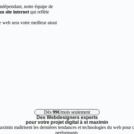
indépendant, notre équipe de
un site internet
qui reflète
e web sera votre meilleur atout
Dès
99€
/mois seulement
Des Webdesigners experts
pour votre projet digital à st maximin
aximin maîtrisent les dernières tendances et technologies du web pour co
performants.