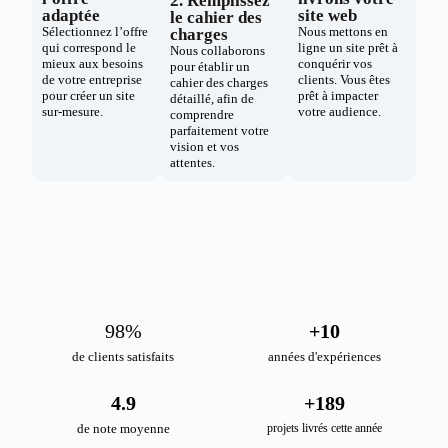
2. Remplissez
adaptée
site web
le cahier des
Sélectionnez l’offre
Nous mettons en
charges
qui correspond le
ligne un site prêt à
Nous collaborons
mieux aux besoins
conquérir vos
pour établir un
de votre entreprise
clients. Vous êtes
cahier des charges
pour créer un site
prêt à impacter
détaillé, afin de
sur-mesure.
votre audience.
comprendre
parfaitement votre
vision et vos
attentes.
98
%
+
10
de clients satisfaits
années d'expériences
4.9
+
189
de note moyenne
projets livrés cette année