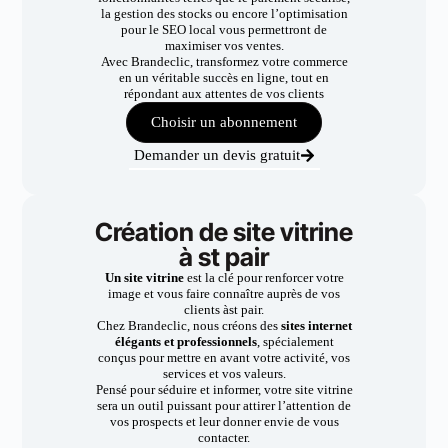
la gestion des stocks ou encore l’optimisation
pour le SEO local vous permettront de
maximiser vos ventes.
Avec Brandeclic, transformez votre commerce
en un véritable succès en ligne, tout en
répondant aux attentes de vos clients
Choisir un abonnement
Demander un devis gratuit
Création de site vitrine
à st pair
Un site vitrine
est la clé pour renforcer votre
image et vous faire connaître auprès de vos
clients àst pair.
Chez Brandeclic, nous créons des
sites internet
élégants et professionnels
, spécialement
conçus pour mettre en avant votre activité, vos
services et vos valeurs.
Pensé pour séduire et informer, votre site vitrine
sera un outil puissant pour attirer l’attention de
vos prospects et leur donner envie de vous
contacter.