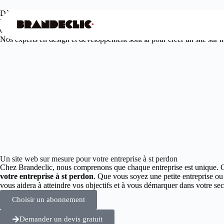
Dès
99€
/mois seulement
Votre agence web design à st perdon
Offrez à votre entreprise une présence en ligne unique et engageante.
Nos experts en design et développement sont là pour créer un site sur me
Un site web sur mesure pour votre entreprise à st perdon
Chez Brandeclic, nous comprenons que chaque entreprise est unique. 
votre entreprise à st perdon
. Que vous soyez une petite entreprise o
vous aidera à atteindre vos objectifs et à vous démarquer dans votre 
Choisir un abonnement
Demander un devis gratuit