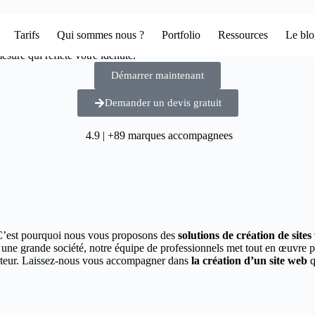
Tarifs
Qui sommes nous ?
Portfolio
Ressources
Le bl
sure qui reflète votre identité.
Démarrer maintenant
Demander un devis gratuit
4.9 | +89 marques accompagnees
C’est pourquoi nous vous proposons des
solutions de création de site
u une grande société, notre équipe de professionnels met tout en œuvre 
secteur. Laissez-nous vous accompagner dans
la création d’un site web
q