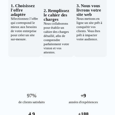
1. Choisissez
3. Nous vous
l'offre
livrons votre
2. Remplissez
adaptée
site web
le cahier des
Sélectionnez l’offre
Nous mettons en
charges
qui correspond le
ligne un site prêt à
Nous collaborons
mieux aux besoins
conquérir vos
pour établir un
de votre entreprise
clients. Vous êtes
cahier des charges
pour créer un site
prêt à impacter
détaillé, afin de
sur-mesure.
votre audience.
comprendre
parfaitement votre
vision et vos
attentes.
98
%
+
10
de clients satisfaits
années d'expériences
4.9
+
189