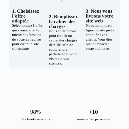
1. Choisissez
3. Nous vous
l'offre
livrons votre
2. Remplissez
adaptée
site web
le cahier des
Sélectionnez l’offre
Nous mettons en
charges
qui correspond le
ligne un site prêt à
Nous collaborons
mieux aux besoins
conquérir vos
pour établir un
de votre entreprise
clients. Vous êtes
cahier des charges
pour créer un site
prêt à impacter
détaillé, afin de
sur-mesure.
votre audience.
comprendre
parfaitement votre
vision et vos
attentes.
98
%
+
10
de clients satisfaits
années d'expériences