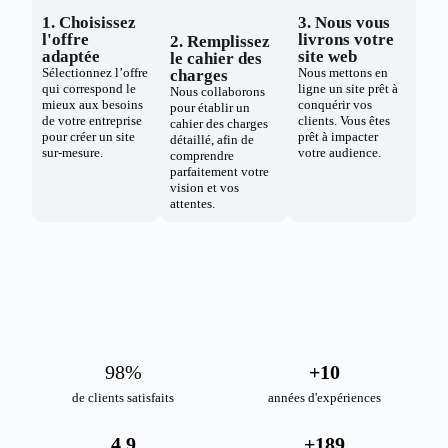
1. Choisissez
3. Nous vous
l'offre
livrons votre
2. Remplissez
adaptée
site web
le cahier des
Sélectionnez l’offre
Nous mettons en
charges
qui correspond le
ligne un site prêt à
Nous collaborons
mieux aux besoins
conquérir vos
pour établir un
de votre entreprise
clients. Vous êtes
cahier des charges
pour créer un site
prêt à impacter
détaillé, afin de
sur-mesure.
votre audience.
comprendre
parfaitement votre
vision et vos
attentes.
98
%
+
10
de clients satisfaits
années d'expériences
4.9
+
189