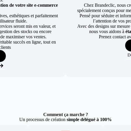
tion de votre site e-commerce
Chez Brandeclic, nous cr
spécialement conçus pour mett
ves, esthétiques et parfaitement
Pensé pour séduire et informe
lisateur fluide.
l’attention de vos pr
rvices seront mis en valeur, et
Avec des designs sur mesure e
a gestion des stocks ou encore
nous vous aidons à
ét
 de maximiser vos ventes.
Prenez contact av
table succès en ligne, tout en
lients
D
Comment ça marche ?
Un processus de création
simple délégué à 100%