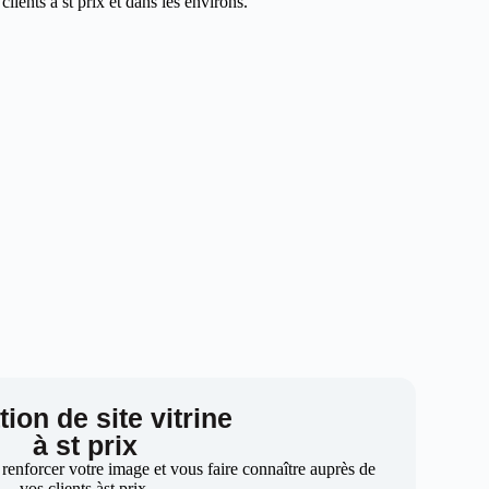
ients à st prix et dans les environs.
ion de site vitrine
à st prix
 renforcer votre image et vous faire connaître auprès de
vos clients àst prix.