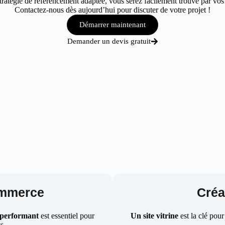
atégie de référencement adaptée, vous serez facilement trouvé par vos cl
Contactez-nous dès aujourd’hui pour discuter de votre projet !
Démarrer maintenant
Demander un devis gratuit
ommerce
Créat
 performant
est essentiel pour
Un site vitrine
est la clé pour
ts.