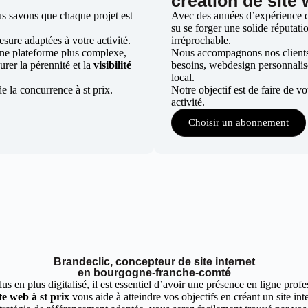
création de site 
us savons que chaque projet est
Avec des années d’expérience dan
su se forger une solide réputatio
ure adaptées à votre activité.
irréprochable.
une plateforme plus complexe,
Nous accompagnons nos clients d
urer la pérennité et la
visibilité
besoins, webdesign personnali
local.
e la concurrence à st prix.
Notre objectif est de faire de v
activité.
Choisir un abonnement
Brandeclic, concepteur de site internet
en bourgogne-franche-comté
 en plus digitalisé, il est essentiel d’avoir une présence en ligne profes
te web à st prix
vous aide à atteindre vos objectifs en créant un site in