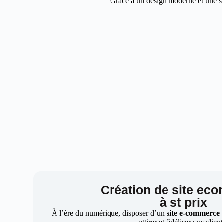
Grâce à un design moderne et une str
Création de site ec
à st prix
À l’ère du numérique, disposer d’un
site e-commerce
attirer et fidéliser vos clien