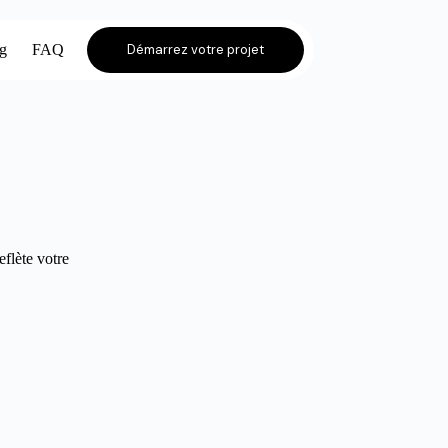
og
FAQ
Démarrez votre projet
eflète votre