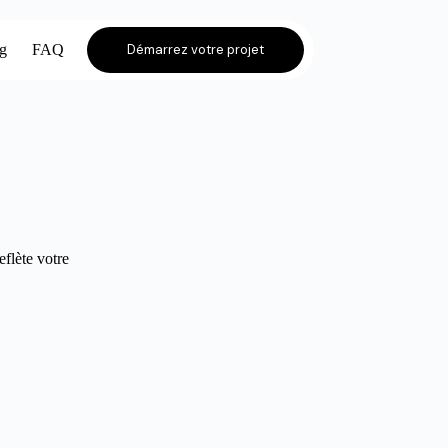
og
FAQ
Démarrez votre projet
eflète votre