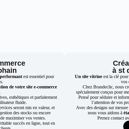
ommerce
Créat
ohain
à st
 performant
est essentiel pour
Un site vitrine
est la clé pour
ts.
vos 
tion de votre site e-commerce
Chez Brandeclic, nous cr
.
spécialement conçus pour mett
ves, esthétiques et parfaitement
Pensé pour séduire et informe
lisateur fluide.
l’attention de vos pr
rvices seront mis en valeur, et
Avec des designs sur mesure e
a gestion des stocks ou encore
nous vous aidons à
ét
 de maximiser vos ventes.
Prenez contact av
table succès en ligne, tout en
lients