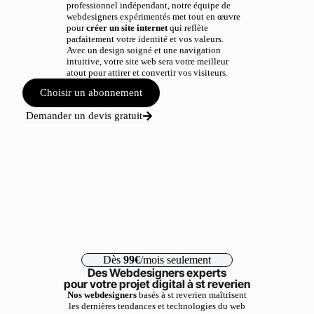
professionnel indépendant, notre équipe de
webdesigners expérimentés met tout en œuvre
pour
créer un site internet
qui reflète
parfaitement votre identité et vos valeurs.
Avec un design soigné et une navigation
intuitive, votre site web sera votre meilleur
atout pour attirer et convertir vos visiteurs.
Choisir un abonnement
Demander un devis gratuit
Dès
99€
/mois seulement
Des Webdesigners experts
pour votre projet digital à st reverien
Nos webdesigners
basés à st reverien maîtrisent
les dernières tendances et technologies du web