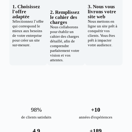
1. Choisissez
3. Nous vous
l'offre
livrons votre
2. Remplissez
adaptée
site web
le cahier des
Sélectionnez l’offre
Nous mettons en
charges
qui correspond le
ligne un site prêt à
Nous collaborons
mieux aux besoins
conquérir vos
pour établir un
de votre entreprise
clients. Vous êtes
cahier des charges
pour créer un site
prêt à impacter
détaillé, afin de
sur-mesure.
votre audience.
comprendre
parfaitement votre
vision et vos
attentes.
98
%
+
10
de clients satisfaits
années d'expériences
4.9
+
189