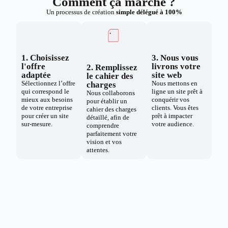
Comment ça marche ?
Un processus de création
simple délégué à 100%
1. Choisissez
3. Nous vous
l'offre
livrons votre
2. Remplissez
adaptée
site web
le cahier des
Sélectionnez l’offre
Nous mettons en
charges
qui correspond le
ligne un site prêt à
Nous collaborons
mieux aux besoins
conquérir vos
pour établir un
de votre entreprise
clients. Vous êtes
cahier des charges
pour créer un site
prêt à impacter
détaillé, afin de
sur-mesure.
votre audience.
comprendre
parfaitement votre
vision et vos
attentes.