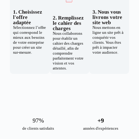
1. Choisissez
3. Nous vous
l'offre
livrons votre
2. Remplissez
adaptée
site web
le cahier des
Sélectionnez l’offre
Nous mettons en
charges
qui correspond le
ligne un site prêt à
Nous collaborons
mieux aux besoins
conquérir vos
pour établir un
de votre entreprise
clients. Vous êtes
cahier des charges
pour créer un site
prêt à impacter
détaillé, afin de
sur-mesure.
votre audience.
comprendre
parfaitement votre
vision et vos
attentes.
98
%
+
10
de clients satisfaits
années d'expériences