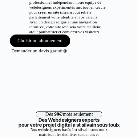
professionnel indépendant, notre équipe de
webdesigners expérimentés met tout en œuvre
pour
créer un site internet
qui reflète
parfaitement votre identité et vos valeurs.
Avec un design soigné et une navigation
intuitive, votre site web sera votre meilleur
atout pour attirer et convertir vos visiteurs.
Choisir un abonnement
Demander un devis gratuit
Dès
99€
/mois seulement
Des Webdesigners experts
pour votre projet digital à st silvain sous toulx
Nos webdesigners
basés à st silvain sous toulx
maîtrisent les dernières tendances et