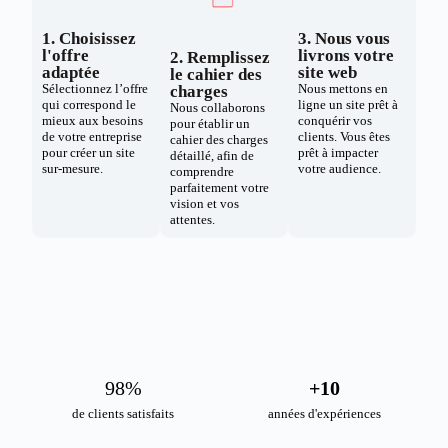
1. Choisissez
3. Nous vous
l'offre
livrons votre
2. Remplissez
adaptée
site web
le cahier des
Sélectionnez l’offre
Nous mettons en
charges
qui correspond le
ligne un site prêt à
Nous collaborons
mieux aux besoins
conquérir vos
pour établir un
de votre entreprise
clients. Vous êtes
cahier des charges
pour créer un site
prêt à impacter
détaillé, afin de
sur-mesure.
votre audience.
comprendre
parfaitement votre
vision et vos
attentes.
98
%
+
10
de clients satisfaits
années d'expériences