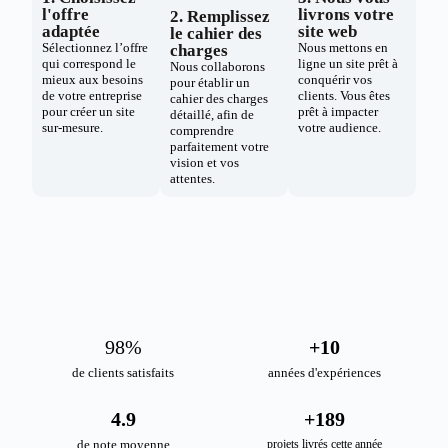
l'offre
livrons votre
2. Remplissez
adaptée
site web
le cahier des
Sélectionnez l’offre
Nous mettons en
charges
qui correspond le
ligne un site prêt à
Nous collaborons
mieux aux besoins
conquérir vos
pour établir un
de votre entreprise
clients. Vous êtes
cahier des charges
pour créer un site
prêt à impacter
détaillé, afin de
sur-mesure.
votre audience.
comprendre
parfaitement votre
vision et vos
attentes.
98
%
+
10
de clients satisfaits
années d'expériences
4.9
+
189
de note moyenne
projets livrés cette année