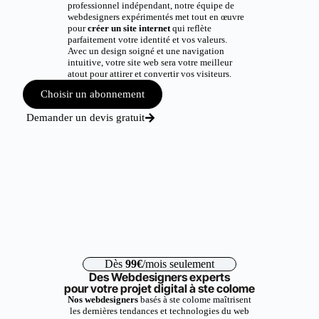
professionnel indépendant, notre équipe de
webdesigners expérimentés met tout en œuvre
pour
créer un site internet
qui reflète
parfaitement votre identité et vos valeurs.
Avec un design soigné et une navigation
intuitive, votre site web sera votre meilleur
atout pour attirer et convertir vos visiteurs.
Choisir un abonnement
Demander un devis gratuit
Dès
99€
/mois seulement
Des Webdesigners experts
pour votre projet digital à ste colome
Nos webdesigners
basés à ste colome maîtrisent
les dernières tendances et technologies du web