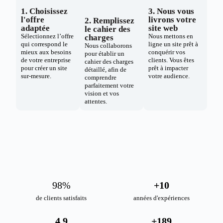
1. Choisissez
3. Nous vous
l'offre
livrons votre
2. Remplissez
adaptée
site web
le cahier des
Sélectionnez l’offre
Nous mettons en
charges
qui correspond le
ligne un site prêt à
Nous collaborons
mieux aux besoins
conquérir vos
pour établir un
de votre entreprise
clients. Vous êtes
cahier des charges
pour créer un site
prêt à impacter
détaillé, afin de
sur-mesure.
votre audience.
comprendre
parfaitement votre
vision et vos
attentes.
98
%
+
10
de clients satisfaits
années d'expériences
4.9
+
189