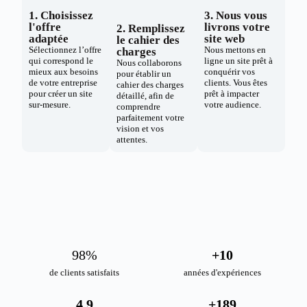
1. Choisissez
3. Nous vous
l'offre
livrons votre
2. Remplissez
adaptée
site web
le cahier des
Sélectionnez l’offre
Nous mettons en
charges
qui correspond le
ligne un site prêt à
Nous collaborons
mieux aux besoins
conquérir vos
pour établir un
de votre entreprise
clients. Vous êtes
cahier des charges
pour créer un site
prêt à impacter
détaillé, afin de
sur-mesure.
votre audience.
comprendre
parfaitement votre
vision et vos
attentes.
98
%
+
10
de clients satisfaits
années d'expériences
4.9
+
189