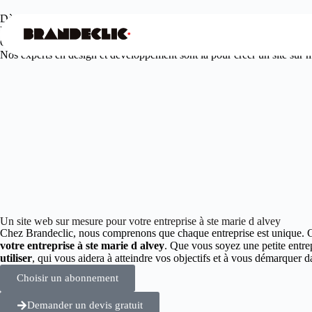
Dès
99€
/mois seulement
Votre agence web design à ste marie d alvey
Offrez à votre entreprise une présence en ligne unique et engageante.
Nos experts en design et développement sont là pour créer un site sur me
Un site web sur mesure pour votre entreprise à ste marie d alvey
Chez Brandeclic, nous comprenons que chaque entreprise est unique. 
votre entreprise à ste marie d alvey
. Que vous soyez une petite entre
utiliser
, qui vous aidera à atteindre vos objectifs et à vous démarquer
Choisir un abonnement
Demander un devis gratuit