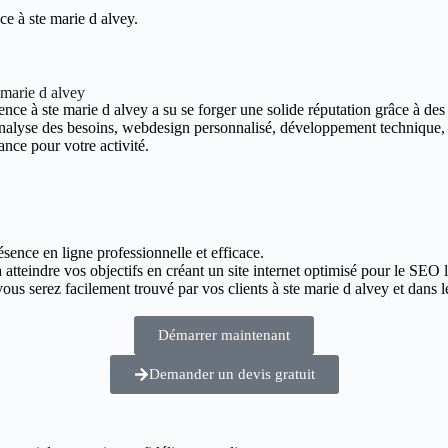
e à ste marie d alvey.
 marie d alvey
nce à ste marie d alvey a su se forger une solide réputation grâce à des r
 analyse des besoins, webdesign personnalisé, développement technique,
ance pour votre activité.
ésence en ligne professionnelle et efficace.
 atteindre vos objectifs en créant un site internet optimisé pour le SEO l
us serez facilement trouvé par vos clients à ste marie d alvey et dans l
Démarrer maintenant
Demander un devis gratuit