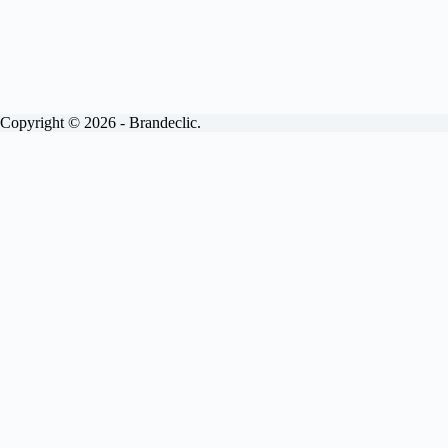
Copyright © 2026 - Brandeclic.
Choisissez votre formule
Abonnements
Devis
Brandeclic
View
Site internet vitrine.
Inclus.
Livraison sous 15 jours
Personnalisé à 100%
Pages illimitées
Mises à jour mensuelles
Maintenance
Interventions sous 48H
Optimisé SEO
100% sécurisé