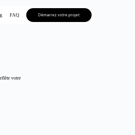
og
FAQ
Démarrez votre projet
eflète votre