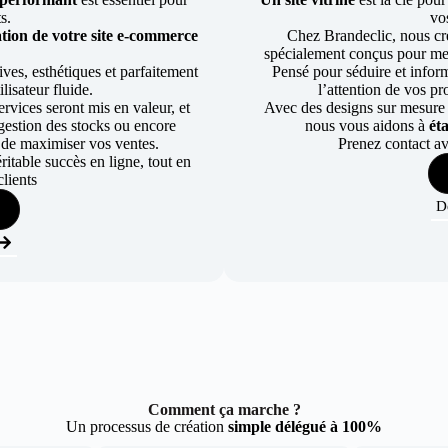
ts.
vos
tion de votre site e-commerce
Chez Brandeclic, nous cr
spécialement conçus pour mett
ves, esthétiques et parfaitement
Pensé pour séduire et informe
lisateur fluide.
l’attention de vos pr
rvices seront mis en valeur, et
Avec des designs sur mesure e
a gestion des stocks ou encore
nous vous aidons à
ét
 de maximiser vos ventes.
Prenez contact av
table succès en ligne, tout en
lients
D
Comment ça marche ?
Un processus de création
simple délégué à 100%