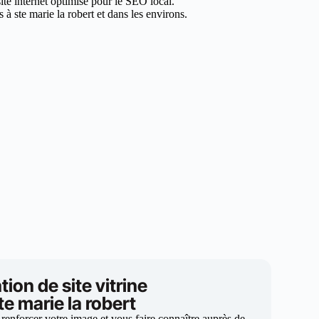
ite internet optimisé pour le SEO local.
à ste marie la robert et dans les environs.
tion de site vitrine
te marie la robert
 renforcer votre image et vous faire connaître auprès de