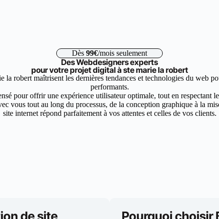
Dès
99€
/mois seulement
Des Webdesigners experts
pour votre projet digital à ste marie la robert
e la robert maîtrisent les dernières tendances et technologies du web pou
performants.
nsé pour offrir une expérience utilisateur optimale, tout en respectant 
ec vous tout au long du processus, de la conception graphique à la mise 
site internet répond parfaitement à vos attentes et celles de vos clients.
ion de site
Pourquoi choisir 