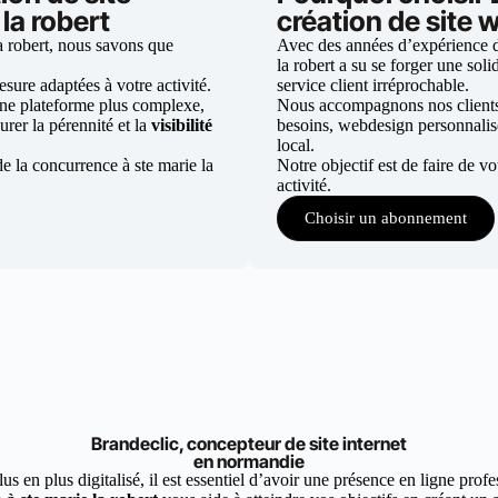
la robert
création de site w
a robert, nous savons que
Avec des années d’expérience dan
la robert a su se forger une soli
ure adaptées à votre activité.
service client irréprochable.
une plateforme plus complexe,
Nous accompagnons nos clients d
urer la pérennité et la
visibilité
besoins, webdesign personnali
local.
e la concurrence à ste marie la
Notre objectif est de faire de v
activité.
Choisir un abonnement
Brandeclic, concepteur de site internet
en normandie
 en plus digitalisé, il est essentiel d’avoir une présence en ligne profes