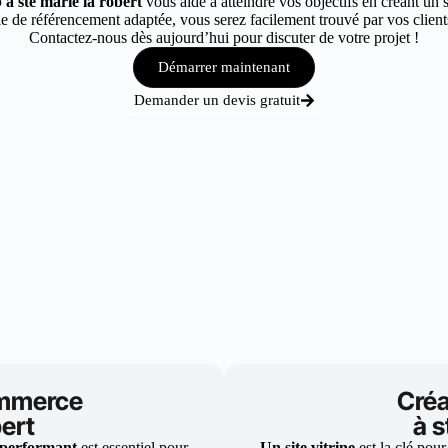
 à ste marie la robert
vous aide à atteindre vos objectifs en créant un s
 de référencement adaptée, vous serez facilement trouvé par vos clients 
Contactez-nous dès aujourd’hui pour discuter de votre projet !
Démarrer maintenant
Demander un devis gratuit
ommerce
Créa
bert
à s
 performant
est essentiel pour
Un site vitrine
est la clé pour