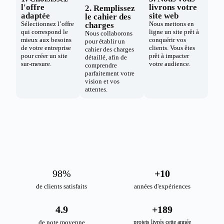
l'offre
livrons votre
2. Remplissez
adaptée
site web
le cahier des
Sélectionnez l’offre
Nous mettons en
charges
qui correspond le
ligne un site prêt à
Nous collaborons
mieux aux besoins
conquérir vos
pour établir un
de votre entreprise
clients. Vous êtes
cahier des charges
pour créer un site
prêt à impacter
détaillé, afin de
sur-mesure.
votre audience.
comprendre
parfaitement votre
vision et vos
attentes.
98
%
+
10
de clients satisfaits
années d'expériences
4.9
+
189
de note moyenne
projets livrés cette année