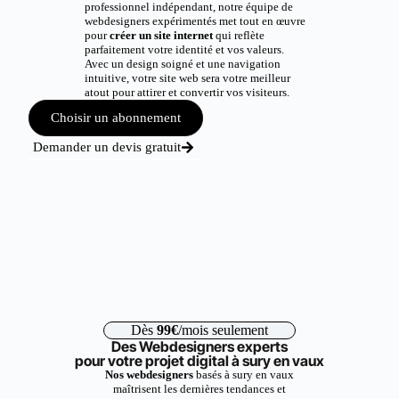
professionnel indépendant, notre équipe de
webdesigners expérimentés met tout en œuvre
pour
créer un site internet
qui reflète
parfaitement votre identité et vos valeurs.
Avec un design soigné et une navigation
intuitive, votre site web sera votre meilleur
atout pour attirer et convertir vos visiteurs.
Choisir un abonnement
Demander un devis gratuit
Dès
99€
/mois seulement
Des Webdesigners experts
pour votre projet digital à sury en vaux
Nos webdesigners
basés à sury en vaux
maîtrisent les dernières tendances et