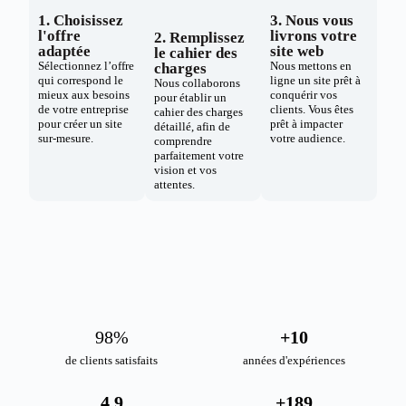
1. Choisissez
3. Nous vous
l'offre
livrons votre
2. Remplissez
adaptée
site web
le cahier des
Sélectionnez l’offre
Nous mettons en
charges
qui correspond le
ligne un site prêt à
Nous collaborons
mieux aux besoins
conquérir vos
pour établir un
de votre entreprise
clients. Vous êtes
cahier des charges
pour créer un site
prêt à impacter
détaillé, afin de
sur-mesure.
votre audience.
comprendre
parfaitement votre
vision et vos
attentes.
98
%
+
10
de clients satisfaits
années d'expériences
4.9
+
189